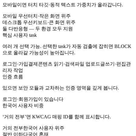
모바일이면 터치 타깃·동적 텍스트 가중치가 올라갑니다.
모바일 우선
터치·작은 화면 위주
데스크톱 우선
키보드·큰 화면 위주
둘 다
반응형 — 두 환경 모두 지원
핵심 사용자 task
여러 개 선택 가능. 선택한 task가 자동 검출에 잡히면 BLOCK
으로 올라갈 가능성이 높아집니다.
로그인·가입
결제
콘텐츠 읽기·검색
파일 업로드
글쓰기·편집
관
리자 작업
인증 흐름
있으면 보안 모듈과 교차하는 인증 영역을 깊게 봅니다.
로그인·회원가입이 있습니다
한국어 사용자 비중
‘거의 전부’면 KWCAG 매핑 ID를 함께 표시합니다.
거의 전부
한국어 사용자 위주
절반 이하
다국어 혼재