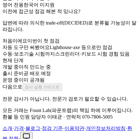
영어 전용
한국어 미지원
이전에 접근성 점검 해본 적 있나요?
답변에 따라 의식한 trade-off(DECIDED)로 분류될 가능성이 달
라집니다.
처음이에요
이번이 첫 점검
자동 도구만 써봤어요
Lighthouse·axe 등으로만 점검
수동·보조기술 시험까지
스크린리더·키보드 시험 경험 있음
현재 단계
개발 중
아직 만드는 중
출시 준비
곧 배포 예정
운영 중
이미 공개됨
다음으로
검사 실행 가이드로
전문 감사가 아닙니다. 전문가 검토가 필요할 수 있습니다.
모든 거래는 Fount Lab(파운트랩)의 책임 하에 이루어집니다.
환불 등 민원 담당자
이태균
·
연락처
070-7806-5005
소개
·
가격
·
블로그
·
점검 기준
·
이용약관
·
개인정보처리방침
·
환
불 정책
·